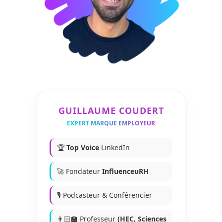
GUILLAUME COUDERT
EXPERT MARQUE EMPLOYEUR
🏆
Top Voice
LinkedIn
🚀 Fondateur
InfluenceuRH
🎙️ Podcasteur & Conférencier
👨🏻‍🏫 Professeur
(HEC, Sciences