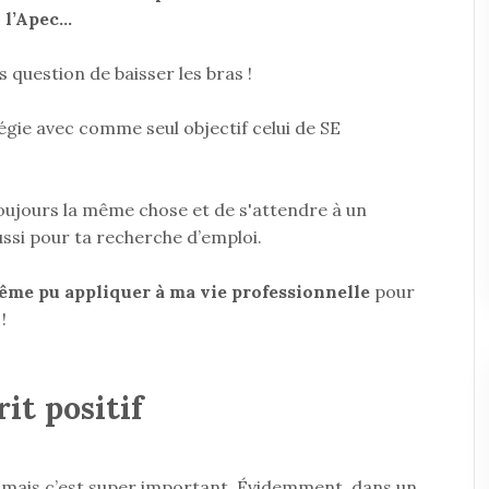
n l’Apec…
 question de baisser les bras !
atégie avec comme seul objectif celui de SE
e toujours la même chose et de s'attendre à un
aussi pour ta recherche d’emploi.
-même pu appliquer à ma vie professionnelle
pour
!
rit positif
 mais c’est super important. Évidemment, dans un