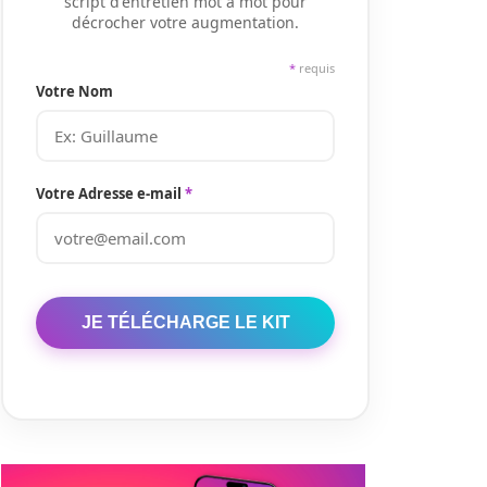
script d'entretien mot à mot pour
décrocher votre augmentation.
*
requis
Votre Nom
Votre Adresse e-mail
*