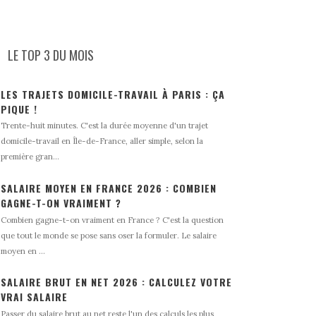
LE TOP 3 DU MOIS
LES TRAJETS DOMICILE-TRAVAIL À PARIS : ÇA
PIQUE !
Trente-huit minutes. C'est la durée moyenne d'un trajet
domicile-travail en Île-de-France, aller simple, selon la
première gran...
SALAIRE MOYEN EN FRANCE 2026 : COMBIEN
GAGNE-T-ON VRAIMENT ?
Combien gagne-t-on vraiment en France ? C'est la question
que tout le monde se pose sans oser la formuler. Le salaire
moyen en ...
SALAIRE BRUT EN NET 2026 : CALCULEZ VOTRE
VRAI SALAIRE
Passer du salaire brut au net reste l'un des calculs les plus