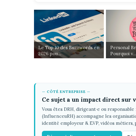
Le Top 10 des Buzzwords en
Personal Br
2026 pou...
Pourquoi v..
— CÔTÉ ENTREPRISE —
Ce sujet a un impact direct sur
Vous êtes DRH, dirigeant·e ou responsabl
(InfluenceuRH) accompagne les organisations 
identité employeur & EVP, vidéos métiers, 