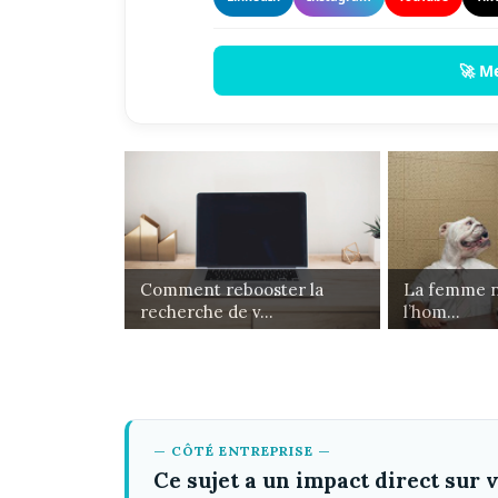
🚀 M
Comment rebooster la
La femme n’
recherche de v...
l’hom...
— CÔTÉ ENTREPRISE —
Ce sujet a un impact direct sur