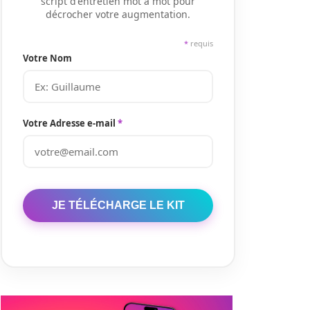
script d'entretien mot à mot pour
décrocher votre augmentation.
*
requis
Votre Nom
Votre Adresse e-mail
*