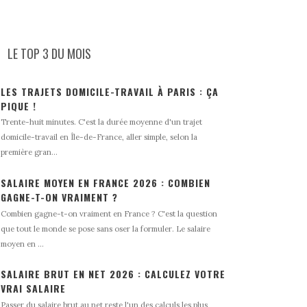
LE TOP 3 DU MOIS
LES TRAJETS DOMICILE-TRAVAIL À PARIS : ÇA
PIQUE !
Trente-huit minutes. C'est la durée moyenne d'un trajet
domicile-travail en Île-de-France, aller simple, selon la
première gran...
SALAIRE MOYEN EN FRANCE 2026 : COMBIEN
GAGNE-T-ON VRAIMENT ?
Combien gagne-t-on vraiment en France ? C'est la question
que tout le monde se pose sans oser la formuler. Le salaire
moyen en ...
SALAIRE BRUT EN NET 2026 : CALCULEZ VOTRE
VRAI SALAIRE
Passer du salaire brut au net reste l'un des calculs les plus