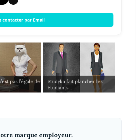
e contacter par Email
est pas l’égale de
Studyka fait plancher les
étudiants...
 votre marque employeur.