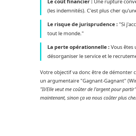
Le coût financier :
Une rupture conven
(les indemnités). C'est plus cher qu'u
Le risque de jurisprudence :
"Si j'ac
tout le monde."
La perte opérationnelle :
Vous êtes 
désorganiser le service et le recrutem
Votre objectif va donc être de démonter c
un argumentaire "Gagnant-Gagnant" (Win-W
"Il/Elle veut me coûter de l'argent pour partir
maintenant, sinon ça va nous coûter plus cher
2. Bâtir son argument
pas dire) le Jour J ?