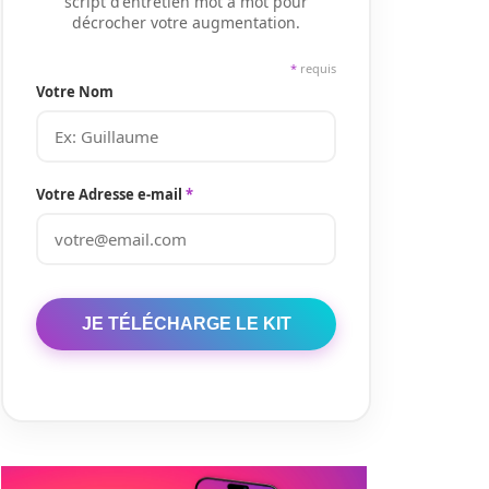
script d'entretien mot à mot pour
décrocher votre augmentation.
*
requis
Votre Nom
Votre Adresse e-mail
*