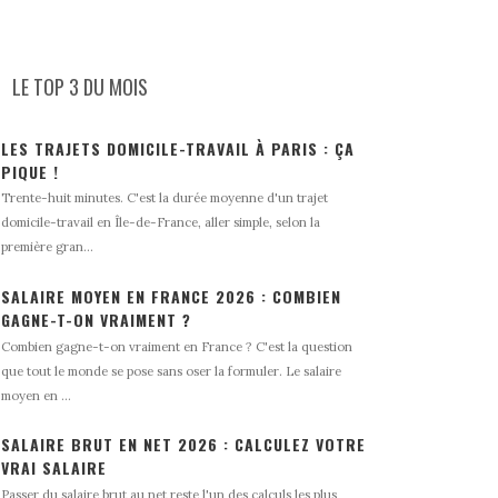
LE TOP 3 DU MOIS
LES TRAJETS DOMICILE-TRAVAIL À PARIS : ÇA
PIQUE !
Trente-huit minutes. C'est la durée moyenne d'un trajet
domicile-travail en Île-de-France, aller simple, selon la
première gran...
SALAIRE MOYEN EN FRANCE 2026 : COMBIEN
GAGNE-T-ON VRAIMENT ?
Combien gagne-t-on vraiment en France ? C'est la question
que tout le monde se pose sans oser la formuler. Le salaire
moyen en ...
SALAIRE BRUT EN NET 2026 : CALCULEZ VOTRE
VRAI SALAIRE
Passer du salaire brut au net reste l'un des calculs les plus