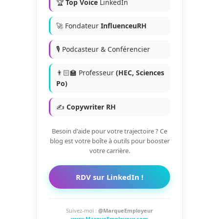
🏆
Top Voice
LinkedIn
🚀 Fondateur
InfluenceuRH
🎙️ Podcasteur & Conférencier
👨🏻‍🏫 Professeur
(HEC, Sciences
Po)
✍️
Copywriter RH
Besoin d'aide pour votre trajectoire ? Ce
blog est votre boîte à outils pour booster
votre carrière.
RDV sur LinkedIn !
Suivez-moi :
@MarqueEmployeur
www.MarqueEmployeur.com