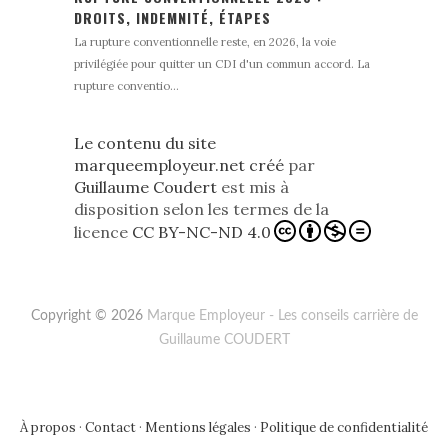
DROITS, INDEMNITÉ, ÉTAPES
La rupture conventionnelle reste, en 2026, la voie
privilégiée pour quitter un CDI d'un commun accord. La
rupture conventio...
Le contenu du site
marqueemployeur.net créé
par
Guillaume Coudert
est mis à
disposition selon les termes de la
licence
CC BY-NC-ND 4.0
Copyright © 2026
Marque Employeur - Les conseils carrière de
Guillaume COUDERT
À propos
·
Contact
·
Mentions légales
·
Politique de confidentialité