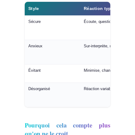
Style
Réaction typique au fe
Sécure
Écoute, questionne, ajuste
Anxieux
Sur-interprète, ressasse
Évitant
Minimise, change de sujet
Désorganisé
Réaction variable, parfois viv
Pourquoi cela compte plus
qu'on ne le croit