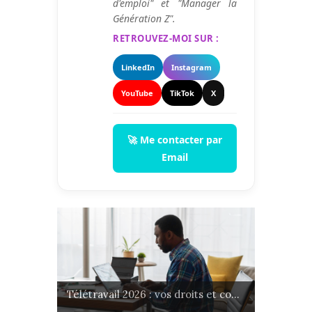
d'emploi" et "Manager la
Génération Z".
RETROUVEZ-MOI SUR :
LinkedIn
Instagram
YouTube
TikTok
X
🚀 Me contacter par
Email
Télétravail 2026 : vos droits et co...