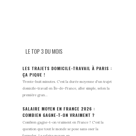
LE TOP 3 DU MOIS
LES TRAJETS DOMICILE-TRAVAIL À PARIS :
ÇA PIQUE !
Trente-huit minutes. C'est la durée moyenne d'un trajet
domicile-travail en Île-de-France, aller simple, selon la
première gran...
SALAIRE MOYEN EN FRANCE 2026 :
COMBIEN GAGNE-T-ON VRAIMENT ?
Combien gagne-t-on vraiment en France ? C'est la
question que tout le monde se pose sans oser la
formuler. Le salaire moyen en ...